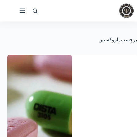
رش
ه
حتوا
برچسب
پاروکستین