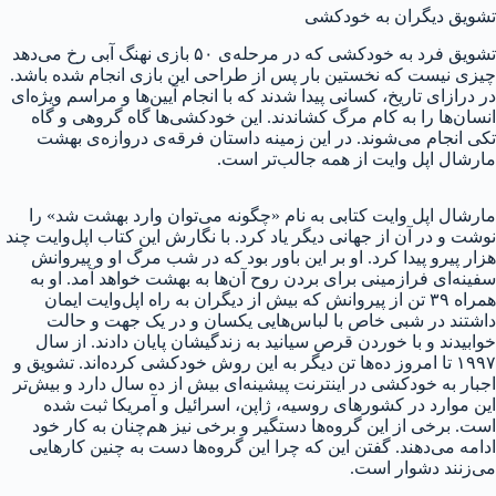
تشویق دیگران به خودکشی
تشویق فرد به خودکشی که در مرحله‌ی ۵۰ بازی نهنگ آبی رخ می‌دهد
چیزی نیست که نخستین بار پس از طراحی این بازی انجام شده باشد.
در درازای تاریخ، کسانی پیدا شدند که با انجام آیین‌ها و مراسم ویژه‌ای
انسان‌ها را به کام مرگ کشاندند. این خودکشی‌ها گاه گروهی و گاه
تکی انجام می‌شوند. در این زمینه داستان فرقه‌ی دروازه‌ی بهشت
مارشال اپل وایت از همه جالب‌تر است.
مارشال اپل وایت کتابی به نام «چگونه می‌توان وارد بهشت شد» را
نوشت و در آن از جهانی دیگر یاد کرد. با نگارش این کتاب اپل‌وایت چند
هزار پیرو پیدا کرد. او بر این باور بود که در شب مرگ او و پیروانش
سفینه‌ای فرازمینی برای بردن روح آن‌ها به بهشت خواهد آمد. او به
همراه ۳۹ تن از پیروانش که بیش از دیگران به راه اپل‌وایت ایمان
داشتند در شبی خاص با لباس‌هایی یکسان و در یک جهت و حالت
خوابیدند و با خوردن قرص سیانید به زندگیشان پایان دادند. از سال
۱۹۹۷ تا امروز ده‌ها تن دیگر به این روش خودکشی کرده‌اند. تشویق و
اجبار به خودکشی در اینترنت پیشینه‌ای بیش از ده سال دارد و بیش‌تر
این موارد در کشورهای روسیه، ژاپن، اسرائیل و آمریکا ثبت شده
است. برخی از این گروه‌ها دستگیر و برخی نیز هم‌چنان به کار خود
ادامه می‌دهند. گفتن این که چرا این گروه‌ها دست به چنین کارهایی
می‌زنند دشوار است.