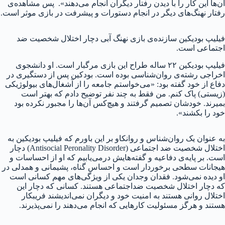
آن‌ها این کار را با دیدن رفتار دیگران انجام می‌دهند». پس مشاهده‌ی
رفتار نهنگ‌های دیگر در انجام دستورات و پیشرفت در بازی موثر است.
فیلیپ بودیکین سازنده‌ی بازی نهنگ آبی دچار اختلال شخصیت ضد
اجتماعی است.
فیلیپ بودیکین ۲۲ ساله طراح این بازی مرگبار است. او دانشجوی
اخراجی رشته‌ی روان‌شناسی بوده است. بودکین پس از دستگیری در
دفاع از خود گفته بود: «می‌خواستم جامعه را از آشغال‌های بیولوژیکی
(زیستی) پاک کنم. من فقط به چند نفر توضیح دادم که بهتر است
بمیرند. خودشان تصمیم گرفتند و هیچ‌کس آن‌ها را مجبور نکرده بود
خود را بکشند».
به عنوان یک روان‌شناس و روانکاو بر این باورم که فیلیپ بودیکین به
اختلال شخصیت ضد اجتماعی (Antisocial Peronality Disorder) دچار
است. بر پایه‌ی دفاعیه و گفته‌هایش درمی‌یابیم که او از احساسات و
هیجانات سطحی برخوردار است و احساس گناه، پشیمانی و همدلی در
او دیده نمی‌شود. فقدان وجدان یکی از ویژگی‌های مهم کسانی است
که دچار اختلال شخصیت ضداجتماعی هستند. کسانی که دچار این
اختلال روانی هستند به امنیت خود و دیگران نمی‌اندیشند فریبکار
هستند و هرگز مسئولیت کارهایی که انجام می‌دهند را نمی‌پذیرند.