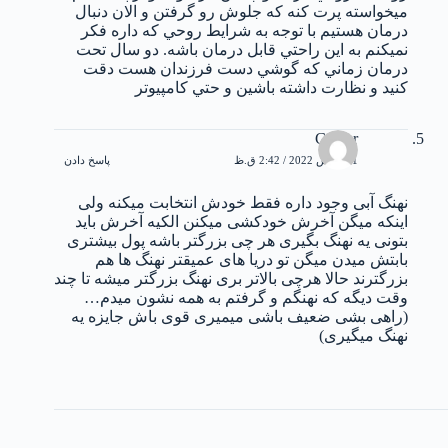
ميخواسته پرت كنه كه جلوش رو گرفتن و الان دنبال
درمان هستيم با توجه به شرايط روحي كه داره فكر
نميكنم به اين راحتي قابل درمان باشه. دو سال تحت
درمان زماني كه گوشي دست فرزندان هست دقت
كنيد و نظارت داشته باشين و حتي كامپيوتر
Gamer
31 مارس 2022 / 2:42 ق.ظ
پاسخ دادن
نهنگ آبی وجود داره فقط خودش انتخابت میکنه ولی
اینکه میگن آخرش خودکشی‌ میکنن الکیه آخرش باید
بتونی یه نهنگ بگیری هر چی بزرگتر باشه پول بیشتری
بابتش میدن میگن تو دریا های عمیقتر نهنگ ها هم
بزرگترند حالا هرچی بالاتر بری نهنگ بزرگتر میشه تا چند
وقت دیگه که نهنگم و گرفتم به همه نشون میدم…
(راهی بشی ضعیف باشی میمیری قوی باش جایزه یه
نهنگ میگیری)