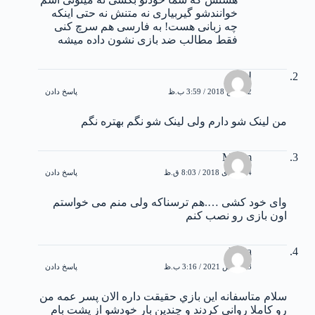
خوانندشو گیربیاری نه متنش نه حتی اینکه
چه زبانی هست! به فارسی هم سرچ کنی
فقط مطالب ضد بازی نشون داده میشه
لیلا
22 ژوئن 2018 / 3:59 ب.ظ
پاسخ دادن
من لینک شو دارم ولی لینک شو نگم بهتره نگم
Missm
14 جولای 2018 / 8:03 ق.ظ
پاسخ دادن
وای خود کشی ….هم ترسناکه ولی منم می خواستم
اون بازی رو نصب کنم
Raha
13 مارس 2021 / 3:16 ب.ظ
پاسخ دادن
سلام متاسفانه اين بازي حقيقت داره الان پسر عمه من
رو كاملا رواني كردند و چندين بار خودشو از پشت بام