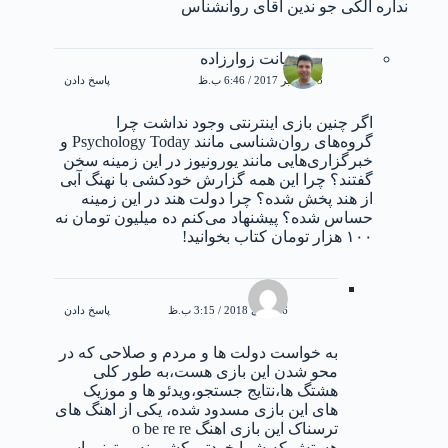
نداره الکی جو ندین اقای روانشناس
سوشیانت زوارزاده
13 نوامبر 2017 / 6:46 ب.ظ
پاسخ دادن
اگر چنین بازی اینترنتی وجود نداشت چرا
گروه‌های روان‌شناسی مانند Psychology Today و
خبرگزاری‌هایی مانند یورونیوز در این زمینه سخن
گفتند؟ چرا این همه گزارش خودکشی با نهنگ آبی
از هند پخش شده؟ چرا دولت هند در این زمینه
حساس شده؟ پیشنهاد می‌کنم ده میلیون تومان نه
۱۰۰ هزار تومان کتاب بخوانید!
میثم
6 جولای 2018 / 3:15 ب.ظ
پاسخ دادن
به خواست دولت ها و مردم و صلاحی که در
محو شدن این بازی هست،به طور کلی
هشتگ ها،نتایج جستجو،ویدئو ها و موزیک
های این بازی مسدود شده، یکی از اهنگ های
ترسناک این بازی اهنگ o be re re
هستش که شما خودتو بکشی نه میتونی اسم