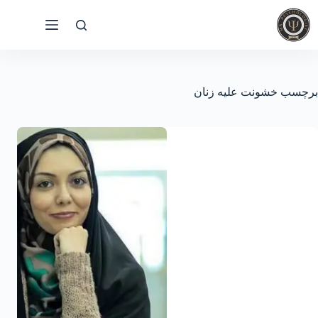
رش
ه
حتوا
برچسب
خشونت علیه زنان