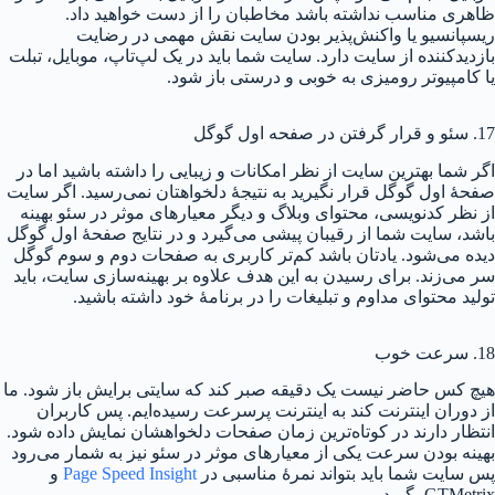
ظاهری مناسب نداشته باشد مخاطبان را از دست خواهید داد.
ریسپانسیو یا واکنش‌پذیر بودن سایت نقش مهمی در رضایت
بازدیدکننده از سایت دارد. سایت شما باید در یک لپ‌تاپ، موبایل، تبلت
یا کامپیوتر رومیزی به خوبی و درستی باز شود.
17. سئو و قرار گرفتن در صفحه اول گوگل
اگر شما بهترین سایت از نظر امکانات و زیبایی را داشته باشید اما در
صفحهٔ اول گوگل قرار نگیرید به نتیجهٔ دلخواهتان نمی‌رسید. اگر سایت
از نظر کدنویسی، محتوای وبلاگ و دیگر معیارهای موثر در سئو بهینه
باشد، سایت شما از رقیبان پیشی می‌گیرد و در نتایج صفحهٔ اول گوگل
دیده می‌شود. یادتان باشد کم‌تر کاربری به صفحات دوم و سوم گوگل
سر می‌زند. برای رسیدن به این هدف علاوه بر بهینه‌سازی سایت، باید
تولید محتوای مداوم و تبلیغات را در برنامهٔ خود داشته باشید.
18. سرعت خوب
هیچ کس حاضر نیست یک دقیقه صبر کند که سایتی برایش باز شود. ما
از دوران اینترنت کند به اینترنت پرسرعت رسیده‌ایم. پس کاربران
انتظار دارند در کوتاه‌ترین زمان صفحات دلخواهشان نمایش داده شود.
بهینه بودن سرعت یکی از معیارهای موثر در سئو نیز به شمار می‌رود
پس سایت شما باید بتواند نمرهٔ مناسبی در
Page Speed Insight
و
GTMetrix بگیرد.