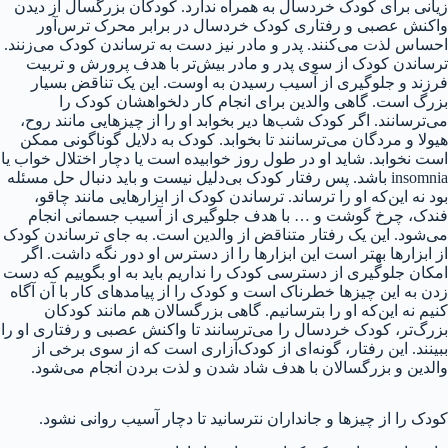
زیانی برای کودک خردسال به همراه ندارد. کودکان بزرگسال از دیدن
واکنش عصبی و رفتاری کودک خردسال در برابر محرک ترس‌آور
احساس لذت می‌کنند.
پدر و مادر نیز دست به ترساندن کودک می‌زنند.
ترساندن کودک از سوی پدر و مادر بیش‌تر با هدف پرورش و تربیت
فرزند و جلوگیری از آسیب رسیدن به اوست. این یک تناقض بسیار
بزرگ است.
گاهی والدین برای انجام کار دلخواهشان کودک را
می‌ترسانند. اگر کودک شب‌ها دیر بخوابد او را از چیزهایی مانند روح،
هیولا و مردگان می‌ترسانند تا بخوابد. کودک به دلایل گوناگونی ممکن
است نخوابد. شاید او در طول روز خوابیده است یا دچار اختلال خواب یا
insomnia باشد. پس رفتار کودک بی‌دلیل نیست و باید دنبال حل مسئله
بود نه این‌که او را ترساند.
ترساندن کودک از ابزارهایی مانند چاقو،
فندک، چرخ گوشت و … با هدف جلوگیری از آسیب جسمانی انجام
می‌شود. این یک رفتار متناقض از والدین است. به جای ترساندن کودک
از ابزارها بهتر است این ابزارها را از دسترس او دور نگه داشت. اگر
امکان جلوگیری از دسترسی کودک را نداریم باید به او بگوییم که دست
زدن به این چیزها خطرناک است و کودک را از پیامدهای کار با آن آگاه
کنیم نه این‌که او را بترسانیم.
گاهی بزرگسالان هم مانند کودکان
بزرگ‌تر، کودک خردسال را می‌ترسانند تا واکنش عصبی و رفتاری او را
ببینند. این رفتار، گونه‌ای از کودک‌آزاری است که از سوی برخی از
والدین و بزرگسالان با هدف شاد شدن و لذت بردن انجام می‌شود.
کودک را از چیزها و جانداران نترسانید تا دچار آسیب روانی نشود.