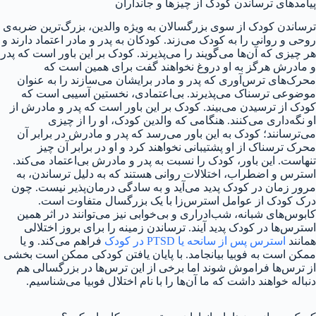
پیامدهای ترساندن کودک از چیزها و جانداران
ترساندن کودک از سوی بزرگسالان به ویژه والدین، بزرگ‌ترین ضربه‌ی
روحی و روانی را به کودک می‌زند. کودکان به پدر و مادر اعتماد دارند و
هر چیزی که آن‌ها می‌گویند را می‌پذیرند. کودک بر این باور است که پدر
و مادرش هرگز به او دروغ نخواهند گفت برای همین است که
محرک‌های ترس‌آوری که پدر و مادر برایشان می‌سازند را به عنوان
موضوعی ترسناک می‌پذیرند.
بی‌اعتمادی، نخستین آسیبی است که
کودک از ترسیدن می‌بیند. کودک بر این باور است که پدر و مادرش از
او نگه‌داری می‌کنند. هنگامی که والدین کودک، او را از چیزی
می‌ترسانند؛ کودک به این باور می‌رسد که پدر و مادرش در برابر آن
محرک ترسناک از او پشتیبانی نخواهند کرد و او در برابر آن چیز
تنهاست. این باور، کودک را نسبت به پدر و مادرش بی‌اعتماد می‌کند.
استرس و اضطراب، اختلالات روانی هستند که به دلیل ترساندن، به
مرور زمان در کودک پدید می‌آید و به سادگی درمان‌پذیر نیست. چون
درک کودک از عوامل استرس‌زا با یک بزرگسال متفاوت است.
کابوس‌های شبانه، شب‌ادراری و بی‌خوابی نیز می‌توانند در اثر همین
استرس‌ها در کودک پدید آیند.
ترساندن زمینه را برای بروز اختلالی
همانند
استرس پس از سانحه یا PTSD در کودک
فراهم می‌کند. و یا
ممکن است به فوبیا بیانجامد.
با پایان یافتن کودکی ممکن است بخشی
از ترس‌ها فراموش شوند اما برخی از این ترس‌ها در بزرگسالی هم
دنباله خواهند داشت که ما آن‌ها را با نام اختلال فوبیا می‌شناسیم.