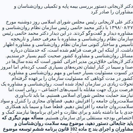
دکتر لاریجانی دستور بررسی بیمه پایه و تکمیلی روان‌شناسان و
مشاوران را صادر کرد
دکتر علی لاریجانی رئیس مجلس شورای اسلامی روز دوشنبه مورخ
۱۳۹۸/۰۸/۲۷ با دکتر محمد حاتمی رئیس سازمان نظام روان‌شناسی و
مشاوره دیدار و گفت‌و‌گو کردند. در این دیدار دکتر محمد حاتمی رئیس
سازمان نظام روان‌شناسی و مشاوره با معرفی حضار و تاریخچه
تأسیس و ساختار کنونی سازمان نظام روان‌شناسی و مشاوره اظهار
داشت. از اینکه این فرصت فراهم شده است، که خدمتتان درباره
مسائل روان‌شناسی و مشاورهٔ کشور صحبت کنیم بسیار خرسندیم.
دکتر لاریجانی خلاق‌ترین مدیر اجرائی کشور است که بنده سال‌ها در
صدا و سیما در کنار ایشان تجربه‌های بسیاری کسب کرده‌ام. اما امروز
در کسوت مسئولیت بسیار حساس و مهم روان‌شناسی و مشاوره
کشور در مدت کوتاهی که مسئولیت سازمان را برعهده گرفته‌ام
تحولات زیادی در سازمان ایجاد شده است. روان‌شناسی و مشاوره یک
فرصت بزرگ جهت مقابله با آسیب‌های اجتماعی – روانی است اما
نیازمند حمایت مجلس شورای اسلامی هستیم. ما باید تاب‌آوری
سلامت‌روان جامعه را افزایش دهیم، فضاهای مجازی را کنترل و سواد
سلامت‌روان جامعه را افزایش دهیم. قطعاً صدا و سیما باید همکاری
جدی با ما داشته باشد و برای نظارت و اجرای برنامه‌ها نیازمند کمک و
اختصاص بودجه مستقلی برای سازمان هستیم.
مسأله مهم دیگری که
باید جنابعالی دستور دهید، موضوع بیمه سلامت روان‌شناسان و
مشاوران و اجرای بند ج ماده 102 قانون برنامه ششم توسعه موضوع