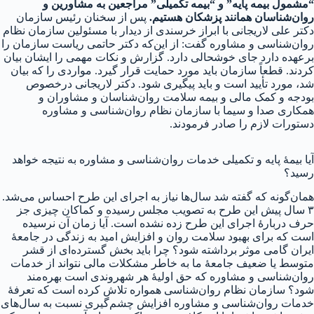
“مشمول بیمه پایه” و “بیمه تکمیلی” مراجعین به مشاورین و
روان‌شناسان همانند پزشکان هستیم.
پس از سخنان رئیس سازمان
دکتر علی لاریجانی با ابراز خرسندی از دیدار با مسئولین سازمان نظام
روان‌شناسی و مشاوره گفت: از این‌که دکتر حاتمی ریاست سازمان را
برعهده دارد جای خوشحالی دارد. گزارش و نکات مهمی را ایشان بیان
کردند. قطعاً سازمان باید مورد حمایت قرار گیرد. مواردی را که بیان
شد، مورد تأیید است و باید پیگیری شود. دکتر لاریجانی درخصوص
بودجه و کمک مالی و بیمه سلامت روان‌شناسان و مشاوران و
همکاری صدا و سیما با سازمان نظام روان‌شناسی و مشاوره
دستورات لازم را صادر فرمودند.
آیا بیمهٔ پایه و تکمیلی خدمات روان‌شناسی و مشاوره به نتیجه خواهد
رسید؟
همان‌گونه که گفته شد سال‌ها نیاز به اجرای این طرح احساس می‌شد.
۳ سال پیش این طرح به تصویب مجلس رسیده و کماکان چیزی جز
حرف دربارهٔ اجرای این طرح زده نشده است. آیا زمان آن نرسیده
است که برای بهبود سلامت روان و افزایش امید به زندگی در جامعهٔ
ایران گامی موثر برداشته شود؟ چرا باید بخش گسترده‌ای از قشر
متوسط یا ضعیف جامعهٔ ما به خاطر مشکلات مالی نتواند از خدمات
روان‌شناسی و مشاوره که حق اولیهٔ هر شهروندی است بهره‌مند
شود؟ سازمان نظام روان‌شناسی همواره تلاش کرده است که تعرفهٔ
خدمات روان‌شناسی و مشاوره افزایش چشم‌گیری نسبت به سال‌های