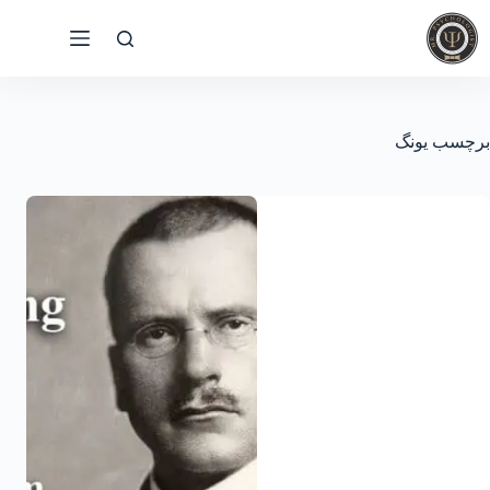
رش
ه
حتوا
برچسب
یونگ