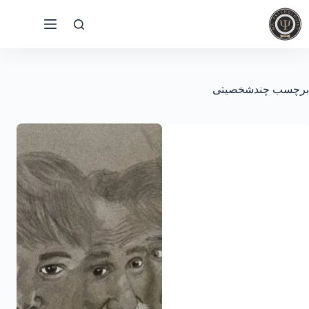
رش
ه
حتوا
برچسب
چندشخصیتی