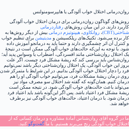
روان‌درمانی اختلال خواب آلودگی یا هایپرسومنولنس
روش‌های گوناگون روان‌درمانی برای درمان اختلال خواب آلودگی
کاربرد دارند. در این میان روش‌های
رفتاردرمانی
شناختی(CBT)
،
روانکاوی
،
هیپنوتیزم درمانی
بیش از دیگر روش‌ها به
کار برده می‌شود. تکنیک‌های ریلکسیشن و
مدیتیشن
برای تنظیم خواب
و کنترل آن اثر چشمگیری دارند و حتما باید به درمانجو آموزش داده
شود. با توجه به این‌که حالت‌‌های خواب آلودگی ممکن است در نتیجهٔ
یک اختلال روان‌شناختی مانند افسردگی، اضطراب یا وسواس پدید آید؛
روان‌شناس باید بررسی کند که ریشه‌ٔ‌ مشکل فرد چیست. اگر علت
بروز این خواب آلودگی، یک اختلال روان‌شناختی دیگر باشد نمی‌توانیم
فرد را دچار اختلال خواب آلودگی بدانیم. در این شرایط با متمرکز شدن
روی درمان ریشهٔ مشکلات فرد، می‌توانیم خواب آلودگی او را هم
درمان کنیم. همان‌گونه که گفته شد اختلال سو مصرف مواد نیز
می‌تواند باعث حالت‌های خواب آلودگی شود. در نتیجه ممکن است
ریشهٔ مشکل فرد اعتیاد باشد. پس اگر این‌گونه باشد باید اعتیاد فرد
درمان شود. با درمان اعتیاد، حالت‌های خواب آلودگی نیز برطرف
خواهد شد.
ما در گروه آقای روان‌شناس آمادهٔ مشاوره و درمان کسانی که از
اختلال خواب آلودگی رنج می‌برند هستیم. با ما
گفت‌و‌گو
کنید.