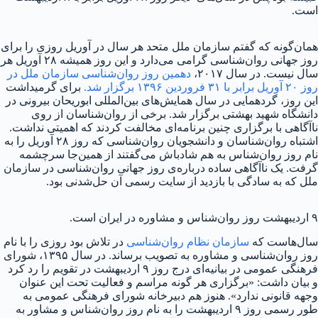
است.
همان‌گونه که گفتم سازمان ملل متحد هر سال در آوریل روزی را برای
روز جهانی روان‌شناسی گرامی می‌دارد و این روز همیشه ۲۸ آوریل هر
سال نیست. در سال ۲۰۱۷،
دهمین روز روان‌شناسی سازمان ملل در
روز ۲۰ آوریل برابر با ۳۱ فروردین ۱۳۹۶ برگزار شد.
برای گرمیداشت
این روز، گردهمایی در سال همایش‌های بین‌المللی ابوریحان بیرونی در
دانشگاه شهید بهشتی برگزار شد. برخی از روان‌شناسان از روی
ناآگاهی با برگزاری چنین برنامه‌ای مخالفت کردند که اهمیتی نداشت.
اشتباه روان‌شناسان و دانشجویان روان‌شناسی که روز ۲۸ آوریل را به
نام روز روان‌شناس به هم شادباش می‌گفتند از همین‌جا سرچشمه
گرفت. یک ناآگاهی ساده درباره‌ی روز جهانی روان‌شناسی در سازمان
ملل که به سادگی با بازدید از سایت رسمی آن حل‌شدنی بود.
۹ اردیبهشت روز روان‌شناس و مشاوره در ایران است.
سال‌هاست که
سازمان نظام روان‌شناسی
در تلاش بود روزی را با نام
روز روان‌شناسی و مشاوره به تصویب برساند. در سال ۱۳۹۵، شورای
فرهنگی عمومی در بیانیه‌ای درج روز ۹ اردیبهشت در تقویم را رد کرد
و بیان داشت: «برگزاری هر گونه مراسم و فعالیت تحت این عنوان
وجهه قانونی ندارد». هنوز هم دبیرخانه شورای فرهنگی عمومی به
طور رسمی روز ۹ اردیبهشت را به نام روز روان‌شناس و مشاور به