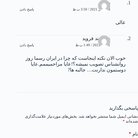
بهاره
28 آوریل 2021 / 3:50 ب.ظ
پاسخ دادن
عالی
زیگموند فروید
21 می 2021 / 1:49 ب.ظ
پاسخ دادن
خوب الان نکته اینجاست که چرا در ایران رسما روز
روانشناس تصویب نمیشه؟!عایا مزاحمیممم.عایا
دوستمون ندارنت… جالبه ها?
پاسخی بگذارید
نشانی ایمیل شما منتشر نخواهد شد.
بخش‌های موردنیاز علامت‌گذاری
شده‌اند
*
*
نام