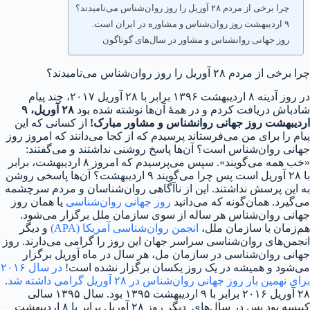
چرا برخی از مردم ۲۸ آوریل را روز روان‌شناس می‌نامیدند؟
۹ اردیبهشت روز روان‌شناس و مشاوره در ایران است.
روز جهانی روانشناس و مشاور در سال‌های گوناگون
چرا برخی از مردم ۲۸ آوریل را روز روان‌شناس می‌نامیدند؟
در روز آدینه ۸ اردیبهشت ۱۳۹۶ برابر با ۲۸ آوریل ۲۰۱۷، چند پیام
شادباش دریافت کردم و در همهٔ آن‌ها نوشته شده بود
۲۸ آوریل، ۹
اردیبهشت روز جهانی روانشناس و مشاور مبارک!
از کسانی که این
پیام را برای من می‌فرستاند پرسیدم که از کجا می‌دانند که امروز روز
جهانی روان‌شناس است؟ آن‌ها پاسخ روشنی نداشتند و می‌گفتند:
«خب همه می‌گویند». سپس می‌پرسیدم که امروز ۸ اردیبهشت، برابر
با ۲۸ آوریل است پس چرا می‌گویند ۹ اردیبهشت؟ آن‌ها پاسخی روشن
به این پرسش نداشتند. این از ناآگاهی روان‌شناسان و مردم سرچشمه
می‌گیرد. همان‌گونه که می‌دانید
روز جهانی روان‌شناسی
یا همان روز
جهانی روان‌شناس هر ساله از سوی سازمان ملل برگزار می‌شود.
هم‌زمان با سازمان ملل،
انجمن روان‌شناسی آمریکا (APA)
و دیگر
انجمن‌های روان‌شناسی سراسر جهان این روز را گرامی می‌دارند. روز
جهانی روان‌شناسی در سازمان مل، هر سال در ماه آوریل برگزار
می‌شود و همیشه در یک روز یکسان برگزار نشده است!
در سال ۲۰۱۶
برای نهمین بار روز جهانی روان‌شناس در ۲۸ آوریل گرامی داشته شد
.
۲۸ آوریل ۲۰۱۶ برابر با ۹ اردیبهشت ۱۳۹۵ بود. سال ۱۳۹۵ سالی
کبیسه بود پس در سال‌های دیگر روز ۲۸ آوریل برابر با ۸ اردیبهشت