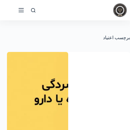
رش
ه
حتوا
برچسب
اعتیاد