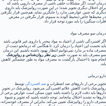
درمان است. اگر مشکلات خلقی ناشی از مصرف دارویی باشد که
برای اختلال دیگری تجویز شده؛ در این صورت روانپزشک باید داروی
دیگری که چنین عوارضی ندارد را جایگزین نماید. هم‌چنین قرار نگرفتن
در محیط‌ها خاص (محیط آلوده به سموم، قرار نگرفتن در معرض
فلزات سنگین) را باید مورد توجه قرار داد.
درمان سو مصرف مواد
اگر افسردگی ناشی از اعتیاد به مواد مخدر یا داروی غیر قانونی باشد
باید نخست این اعتیاد را درمان کرد. تا هنگامی که درمانجو دست از
مصرف ماده بر ندارد نمی‌توانیم انتظار بهبود داشته باشیم. این درمان
سو مصرف باید به صورت علمی
زیر نظر روان‌شناس و روانپزشک
انجام شود تا احتمال بازگشت به مصرف مواد به طور چشمگیر کاهش
یابد.
دارو درمانی
تجویز برخی از داروهای ضد اضطراب و
ضد افسردگی
توسط
روانپزشک باعث کاهش علائم افسردگی می‌شود. روانپزشک در تجویز
داروها باید دقت لازم را داشته باشد چون ممکن است عوارض برخی از
داروها به تشدید اختلال بیانجامد. توجه داشته باشید که تجویز و شیوهٔ
مصرف دارو را روانپزشک تعیین می‌کند. بنابراین از مصرف خودسرانه،