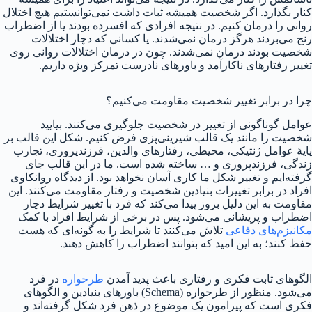
کنار بگذارد. اگر شخصیت همیشه ثبات داشت نمی‌توانستیم هیچ اختلال
روانی را درمان کنیم. در نتیجه افرادی که افسرده بودند یا از اضطراب
رنج می‌بردند هرگز درمان نمی‌شدند. یا کسانی که دچار اختلالات
شخصیت بودند درمان نمی‌شدند. چون در درمان اختلالات روانی روی
تغییر رفتارهای ناکارآمد و باورهای نادرست تمرکز ویژه داریم.
چرا در برابر تغییر شخصیت مقاومت می‌کنیم؟
عوامل گوناگونی از تغییر در شخصیت جلوگیری می‌کنند. بیایید
شخصیت را مانند یک قالب شیرینی‌پزی فرض کنیم. شکل این قالب بر
پایهٔ عوامل ژنتیکی، محیطی، رفتارهای والدین، فرزندپروری، تجارب
زندگی، فرزندپروری و … ساخته شده است. ما در این قالب جای
گرفته‌ایم و تغییر شکل ما کاری آسان نخواهد بود. از دیدگاه روانکاوی
افراد در برابر تغییرات بنیادین شخصیت و رفتار مقاومت می‌کنند. این
مقاومت به این دلیل بروز پیدا می‌کند که فرد با تغییر شرایط دچار
اضطراب و پریشانی می‌شود. پس در برخی از شرایط افراد با کمک
مکانیزم‌های دفاعی
تلاش می‌کنند تا شرایط را به گونه‌ای که هست
حفظ کنند؛ به این امید که بتوانند اضطراب را کاهش دهند.
الگوهای ثابت فکری و رفتاری باعث پدید آمدن
طرحواره
در فرد
می‌شود. منظور از طرحواره (Schema) باورهای بنیادین و الگوهای
فکری است که پیرامون یک موضوع در ذهن فرد شکل گرفته‌اند و