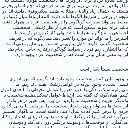
وراثت اشاره کردم. برخی از ویژگی‌های شخصیت مواردی هستند که
ما از والدین به ارث می‌بریم. برای نمونه افرادی که دچار اسکیزوفرنی
هستند به احتمال زیاد والدینی مبتلا به طیف اسکیزوفرنی داشته‌اند. در
نتیجه در برخی از شرایط الگوها ثبات دارند. البته ارتباط میان ژنتیک و
محیط می‌تواند تغییرات گوناگونی را در شخصیت افراد به همراه داشته
باشد. برای نمونه، ممکن است که فرد از نظر ژنتیکی، شخصیتی
اجتماعی و سازگار با شرایط باشد. ولی کار کردن در یک محیط
استرس‌زا می‌تواند این موارد را تغییر دهد. همان‌گونه که در تعریف
شخصیت گفتم، الگوها، قابل پیش‌بینی هستند. این به این معنی است
که ما انتظار داریم فرد در شرایط گوناگون رفتاری خاص انجام دهد.
این به معنی همان ثباتی است که در شخصیت افراد وجود دارد.
شخصیت نسبتاً پایدار است
با وجود ثباتی که در شخصیت وجود دارد باید بگوییم که این پایداری
نسبی است. با وجود این‌که در عوامل ژنتیکی نقشی نداریم. اما
می‌توانیم سبک زندگی را تغییر دهیم یا عوامل محیطی را تا حدی کنترل
کنیم. همان‌گونه که گفته شد، ارتباط عوامل تشکیل‌دهندهٔ شخصیت با
یک‌دیگر، هویت و شخصیت ما را پدید می‌آورد. پس تغییر در هر یک از
این بخش‌ها می‌تواند روی ساختار شخصیت ما اثر مثبت یا منفی بگذارد.
فردی را فرض کنیم که ده سال اعتیاد داشته است. اما ناگهان تصمیم
می‌گیرد اعتیادش را کنار بگذارد. او عادت‌ها و رفتارهای ناهنجار را کنار
می‌گذارد. از موقعیت‌های وسوسه برانگیز دوری می‌کند و دوستان
ناسالمش را کنار می‌گذارد. در نتیجه می‌تواند اعتیاد را برای همیشه