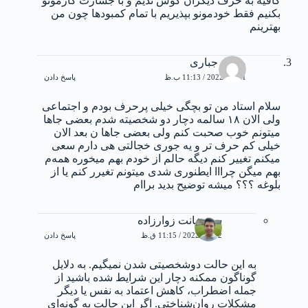
کافیه به حرف دیگران گوش ندیم و با جسارت کارمونو
بکنیم فقط خودمونو بپذیریم با تمام کمبودها چون من
بهترینم
مهدی جباری
21 می 2022 / 11:13 ب.ظ
پاسخ دادن
سلام استاد من تو بچگی خیلی پرحرف بودم و اجتماعی
ولی الان ۱۸ سالمه دچار دو شخصیته شدم بعضی جاها
میتونم خوب صحبت کنم ولی بعضی جاها ن بعد الان
خیلی کم حرف تر و یه جوری خجالتی هی دارم سعی
میکنم تغییر کنم دیگه حالم از خودم بهم میخوره همه‌م
بهم میگن چرااا ایطنوری شدی میتونم تغیرر کنم یا از
بلوغه ؟؟؟ میشه توضیح بدید براام
سوشیانت زوارزاده
22 می 2022 / 11:15 ق.ظ
پاسخ دادن
به این حالت دوشخصیتی شدن نمیگیم. به دلایل
گوناگون ممکنه دچار این شرایط شده باشید از
جمله اضطراب، کاهش اعتماد به نفس یا دیگر
مشکلات روان‌شناختی. اگر این حالت به گونه‌ای