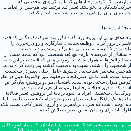
روازنه تمرکز کردند. رفتارهایی که با ویژگی‌های شخصیتی که
شرکت‌کنندگان می‌خواستند تغییر کند مرتبط بود. هم‌چنین از اقدامات
جامع‌تری برای ارزیابی روند تغییر شخصیت انجام گرفت.
نتیجهٔ آزمایش‌ها
یافته‌های نهایی این پژوهش شگفت‌انگیز بود. شرکت‌کنندگانی که قصد
تغییر در برون‌گرایی، وظیفه‌شناسی، سازگاری و روان‌رنجوری را
داشتند در ۱۵ هفته به تغییراتی چشم‌گیر رسیده بودند. خصلت
«استقبال از تجربه‌های تازه» تنها بُعد شخصیتی بود که نتیجهٔ مثبتی در
نتیجهٔ چالش‌ها به همراه نداشت. آزمودنی‌هایی که قصد تغییر این جنبه
از شخصیت را داشتند، نسبت به وضعیت گذشته پس‌رفت کرده بودند.
هم‌چنین مشخص شد سختی چالش‌ها عامل اصلی تغییر در شخصیت
نبوده است. بلکه عامل اصلی انجام موفقیت‌آمیز چالش‌ها بدون در نظر
گرفتن میزان سختی بوده است. یافته‌های هر دو پژوهش، بیان‌گر این
است که: «تغییر فعالانهٔ رفتارها زمینه‌ساز تغییرات مثبت در
ویژگی‌های شخصیتی افراد می‌شود بر پایهٔ این پژوهش، تغییر فعالانۀ
رفتارها یک راهکار مناسب برای تغییر خودخواستهٔ شخصیت است. اما
باید توجه داشت که صرف برنامه‌ریزی و آرزوی تغییر کافی نیست بلکه
افراد باید برای رسیدن به این تغییرات تلاش کنند».
در این نوشته روشن شد که شخصیت همان اندازه که پایدار است قابل
تغییر هم هست. می‌توانیم برای تغییر عادت‌ها و رفتارهای ناکارآمد