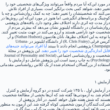
در مورد این‌که آیا مردم واقعاً می‌توانند ویژگی‌های شخصیتی خود را
تغییر دهند، شواهد کمی بحث برانگیز است. بسیاری از افراد تلاش
می‌کنند که شخصیتشان را تغییر دهند؛ چه به کمک روان‌شناس و چه با
کوچینگ و برنامه‌های انگیزشی. اما هنوز در مورد این‌که این روش‌ها در
دراز مدت چه اثری دارند اختلاف نظر وجود دارد. یافته‌های پژوهشی
روان‌شناسان در دانشگاه ایلینویز نشان می‌دهد که بیش‌تر مردم از
شخصیت خود ناراضی هستند و آرزو می‌کنند در جهت مثبت تغییر کنند.
با توجه به این اختلاف نظرها، ناتان هادسون (Nathan Hudson) و آر.
کریس فرلی (R. Chris Fraley) از دانشگاه ایلینویز در Urbana-
Champaign پژوهشی انجام دادند تا ببینند
آیا افراد می‌توانند جنبه‌های
قابل اندازه‌گیری شخصیت خود را تغییر دهند.
این پژوهش در مجلهٔ
شخصیت و روان‌شناسی اجتماعی (Journal of Personality and Social
Psychology) به چاپ رسید است.این پژوهش شامل دو آزمایش با
استفاده از بزرگسالان استخدام شده از یک کلاس روانشناسی مقدماتی
بود.
آزمایش ۱
در آزمایش اول ، با ۱۳۵ شرکت کننده در دو گروه آزمایش و کنترل
انجام شد. به آزمودنی‌ها گفته شد که آن‌ها بخشی از مطالعهٔ شخصیت
هستند که شش هفته طول خواهد کشید. در آغاز پژوهش از
شرکت‌کنندگان آزمون شخصیتی کوتاه گرفته شد. این آزمون به منظور
بررسی۵ بُعد اصلی شخصیت آن‌ها، یعنیبرون‌گرایی، سازگاری،