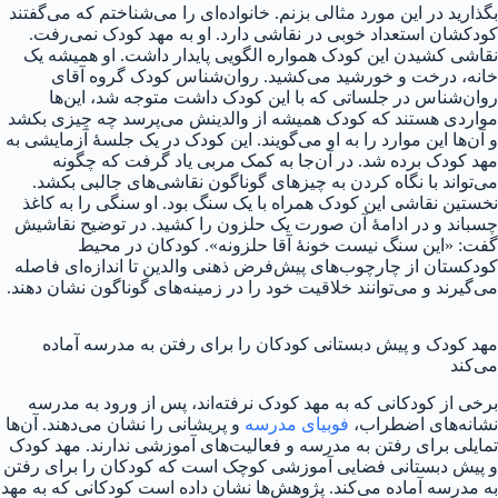
بگذارید در این مورد مثالی بزنم. خانواده‌ای را می‌شناختم که می‌گفتند
کودکشان استعداد خوبی در نقاشی دارد. او به مهد کودک نمی‌رفت.
نقاشی کشیدن این کودک همواره الگویی پایدار داشت. او همیشه یک
خانه، درخت و خورشید می‌کشید. روان‌شناس کودک گروه آقای
روان‌شناس در جلساتی که با این کودک داشت متوجه شد، این‌ها
مواردی هستند که کودک همیشه از والدینش می‌پرسد چه چیزی بکشد
و آن‌ها این موارد را به او می‌گویند. این کودک در یک جلسهٔ آزمایشی به
مهد کودک برده شد. در آن‌جا به کمک مربی یاد گرفت که چگونه
می‌تواند با نگاه کردن به چیزهای گوناگون نقاشی‌های جالبی بکشد.
نخستین نقاشی این کودک همراه با یک سنگ بود. او سنگی را به کاغذ
چسباند و در ادامهٔ آن صورت یک حلزون را کشید. در توضیح نقاشیش
گفت: «این سنگ نیست خونهٔ آقا حلزونه». کودکان در محیط
کودکستان از چارچوب‌های پیش‌فرض ذهنی والدین تا اندازه‌ای فاصله
می‌گیرند و می‌توانند خلاقیت خود را در زمینه‌های گوناگون نشان دهند.
مهد کودک و پیش دبستانی کودکان را برای رفتن به مدرسه آماده
می‌کند
برخی از کودکانی که به مهد کودک نرفته‌اند، پس از ورود به مدرسه
نشانه‌های اضطراب،
فوبیای مدرسه
و پریشانی را نشان می‌دهند. آن‌ها
تمایلی برای رفتن به مدرسه و فعالیت‌های آموزشی ندارند. مهد کودک
و پیش دبستانی فضایی آموزشی کوچک است که کودکان را برای رفتن
به مدرسه آماده می‌کند. پژوهش‌ها نشان داده است کودکانی که به مهد