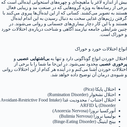
بیش از اندازه لاغر یا ماهیچه‌ای و چهره‌های استخوانی ایده‌آلی است که
برخی از رسانه‌ها به ویژه گروه‌هایی که در صنعت مد و زیبایی فعال
هستند به تصویر می‌کشند. کسانی که از این ایده‌آل‌ها پیروی می‌کنند با
گرفتن رژیم‌های غذایی سخت به دنبال رسیدن به این اندام ایده‌آل
هستند و با این کار دچار بیماری‌های جسمانی و روانی می‌شوند. در
چنین شرایطی جامعه نیازمند آگاهی و شناخت درباره‌ی اختلالات خورد
و خوراک است.
انواع اختلالات خورد و خوراک
اختلال خوردن انواع گوناگونی دارد و تنها به
بی‌اشتهایی عصبی
و
پرخوری عصبی
محدود نمی‌شود. در این‌جا ما شما را با برخی از
اختلالات خوردن آشنا می‌کنم و در آینده هر کدام از این اختلالات روانی
و شیوه‌ی درمان آن توضیح داده خواهد شد.
اختلال پایکا (Pica)
اختلال نشخوار (Rumination Disorder)
اختلال اجتناب / محدودیت غذا (Avoidant-Restrictive Food Intake
Disorder) یا ARFID
آنورکسیا نروزا (Anorexia Nervosa)
بولیمیا نروزا (Bulimia Nervosa)
بینج ایتینگ (Binge-Eating Disorder)
و…