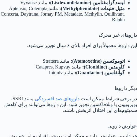
لیسدگزامفتامین (
Lisdexamfetamine
):
مانند Vyvanse
متیل فنیدات (
Methylphenidate
):
مانندAptensio, Cotempla,
Concerta, Daytrana, Jornay PM, Metadate, Methylin, Quillivant,
Ritalin
داروهای غیر محرک
این داروها معمولاً برای افراد بالای ۶ سال تجویز می‌شود.
اتوموکسین (
Atomoxetine
):
مانند Strattera
کلونیدین (
Clonidine
):
مانند Catapres, Kapvay
گوانفاسین (
Guanfacine
):
مانند Intuniv
دیگر داروها
در برخی شرایط ممکن است
داروهای ضد افسردگی
مانند SSRI،
بوپروپیون یا ونلافاکسین تجویز شود. این داروها می‌توانند برای کاهش
سمپتوم‌های این اختلال اثربخش باشند.
عوارض دارویی
هر دارویی عوارضی دارد و ممکن است برخی افراد به این عوارض