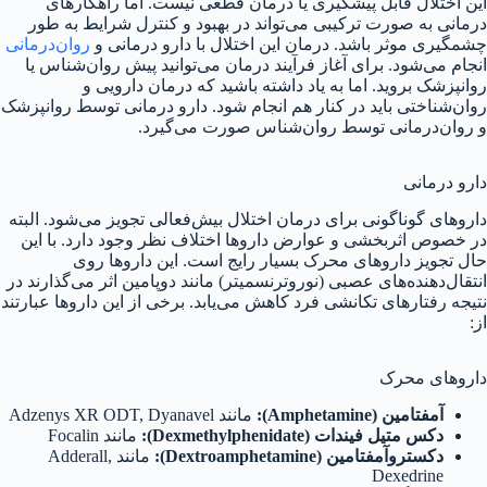
این اختلال قابل پیشگیری یا درمان قطعی نیست. اما راهکارهای
درمانی به صورت ترکیبی می‌تواند در بهبود و کنترل شرایط به طور
چشمگیری موثر باشد. درمان این اختلال با دارو درمانی و
روان‌درمانی
انجام می‌شود. برای آغاز فرآیند درمان می‌توانید پیش روان‌شناس یا
روانپزشک بروید. اما به یاد داشته باشید که درمان دارویی و
روان‌شناختی باید در کنار هم انجام شود. دارو درمانی توسط روانپزشک
و روان‌درمانی توسط روان‌شناس صورت می‌گیرد.
دارو درمانی
داروهای گوناگونی برای درمان اختلال بیش‌فعالی تجویز می‌شود. البته
در خصوص اثربخشی و عوارض داروها اختلاف نظر وجود دارد. با این
حال تجویز داروهای محرک بسیار رایج است. این داروها روی
انتقال‌دهنده‌های عصبی (نوروترنسمیتر) مانند دوپامین اثر می‌گذارند در
نتیجه رفتارهای تکانشی فرد کاهش می‌یابد. برخی از این داروها عبارتند
از:
داروهای محرک
آمفتامین (
Amphetamine
):
مانند Adzenys XR ODT, Dyanavel
دکس متیل فیندات (
Dexmethylphenidate
):
مانند Focalin
دکستروآمفتامین (
Dextroamphetamine
):
مانند Adderall,
Dexedrine