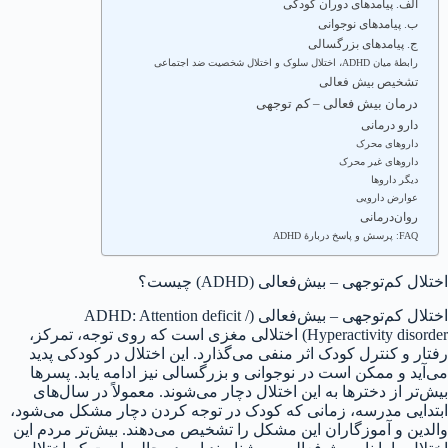
الف. پیامدهای دوران کودکی
ب. پیامدهای نوجوانی
ج. پیامدهای بزرگسالی
رابطهٔ میان ADHD، اختلال سلوک و اختلال شخصیت ضد اجتماعی
تشخیص بیش فعالی
درمان بیش فعالی – کم توجهی
دارو درمانی
داروهای محرک
داروهای غیر محرک
دیگر داروها
عوارض دارویی
روان‌درمانی
FAQ: پرسش و پاسخ دربارهٔ ADHD
اختلال کم‌توجهی – بیش‌فعالی (ADHD) چیست؟
اختلال کم‌توجهی – بیش‌فعالی (ADHD: Attention deficit /
Hyperactivity disorder) اختلالی مغزی است که روی توجه، تمرکز،
رفتار و کنترل کودک اثر منفی می‌گذارد. این اختلال در کودکی پدید
می‌آید و ممکن است در نوجوانی و بزرگسالی نیز ادامه یابد. پسرها
بیش‌تر از دخترها به این اختلال دچار می‌شوند. معمولاً در سال‌های
ابتدایی مدرسه، زمانی که کودک در توجه کردن دچار مشکل می‌شود،
والدین و آموزگاران این مشکل را تشخیص می‌دهند. بیش‌تر مردم این