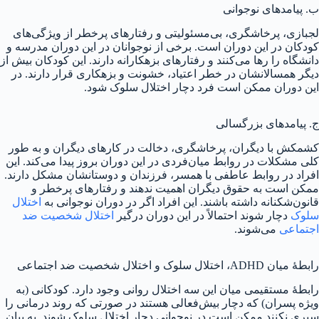
ب. پیامدهای نوجوانی
لجبازی، پرخاشگری، بی‌مسئولیتی و رفتارهای پرخطر از ویژگی‌های
کودکان در این دوران است. برخی از نوجوانان در این دوران مدرسه و
دانشگاه را رها می‌کنند و رفتارهای بزهکارانه دارند. این کودکان بیش از
دیگر همسالانشان در خطر اعتیاد، خشونت و بزهکاری قرار دارند. در
این دوران ممکن است فرد دچار اختلال سلوک شود.
ج. پیامدهای بزرگسالی
کشمکش با دیگران، پرخاشگری، دخالت در کارهای دیگران و به طور
کلی مشکلات در روابط میان‌فردی در این دوران بروز پیدا می‌کند. این
افراد در روابط عاطفی با همسر، فرزندان و دوستانشان مشکل دارند.
ممکن است به حقوق دیگران اهمیت ندهند و رفتارهای پرخطر و
قانون‌شکنانه داشته باشند. این افراد اگر در دوران نوجوانی به
اختلال
سلوک
دچار شوند احتمالاً در این دوران درگیر
اختلال شخصیت ضد
اجتماعی
می‌شوند.
رابطهٔ میان ADHD، اختلال سلوک و اختلال شخصیت ضد اجتماعی
رابطهٔ مستقیمی میان این سه اختلال روانی وجود دارد. کودکانی (به
ویژه پسران) که دچار بیش‌فعالی هستند در صورتی که روند درمانی را
سپری نکنند ممکن است در نوجوانی دچار اختلال سلوک شوند. به بیان