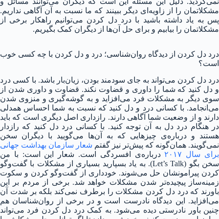
نمی‌کردید. دلیل این مسئله این است که دیگران می‌توانند مسائل و
مشکلاتمان را از زاویه‌ای دیگر ببینند که ما نسبت به آن آگاهی نداریم.
پس به یاد داشته باشید با درد دل کردن می‌توانیم راهکار برخی از
مشکلاتمان را بیابیم و برای حل آن‌ها از دیگران کمک بگیریم.
درد دل کردن از دیدگاه روان‌شناسی؛ درد و دل کردن با چه کسی خوب
است؟
درد دل کردن می‌تواند به جای سودمند بودن، زیان‌بار باشد. با کسی درد
و دل کنید که شما را داوری و قضاوت نکند. قضاوت و داوری شدن از
سوی دیگر به مشکلات فرد می‌افزاید و به گوشه‌گیری و منزوی شدن
می‌انجامد. با کسانی درد و دل کنید که نسبت به شما احساس همدلی
دارند و از وضعیت شما آگاهی دارند. رازداری اصل دیگری است که باید
در هنگام درد دل به آن توجه کنید. با کسانی درد دل کنید که رازدار
هستند و درباره‌ی چیزهایی که به آن‌ها می‌گویید با دیگران سخن
نمی‌گویند. همان‌گونه که پیش‌تر نیز گفتم
شعار سازمان بهداشت جهانی
رای سال ۲۰۱۷
درباره‌ی افسردگی است. شعار این است: با من
سخن بگو (Let’s Talk). به یاد بسپارید بسیاری از مشکلات با گفت‌و‌گو
کردن پیرامونشان حل می‌شوند. خودداری از گفت‌و‌گو کردن و سکوت
زمینه‌ساز پیچیده‌تر شدن مشکلات خواهد شد. برخی از مردم بر این
باورند که درد دل کردن مشکلات را برطرف نمی‌کند بلکه بر شدت آن
می‌افزاید. این دیدگاه نادرست است و در برخی از روان‌شناسان هم
چنین باور نادرستی دیده می‌شود. به کمک درد دل کردن فرد می‌تواند