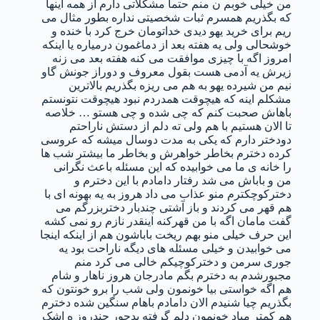
من خیلی خوبم ن منم حتما مشکلاتی دارم از همه اینها
که بگذریم همسرم ثبات شخصیتی نداره بطور مثال می
ریم برای خرید یهو دیدی خداتومان خرج کرد با خنده و
خوشحالی ولی یه هفته بعد از دماغمون درمیاره یا اینکه
امروز اگه با چیزی موافقت می کنه هفته بعد می زنه
زیرش یه آدمی هست بقول معروف و دوراز جونش گاو
نیم من شیرده یهو به هم می ریزه بگذریم بالاترین
مشکلم اینه که هیچوقت همدردم نبود هیچوقت نتونستم
باهاش صحبت کنم که چی شده و چی هستو … خلاصه
تا الان هستیم با هم ولی ته دلم از دستش ناراحتم
دودختر دارم که یکی به مدت دوسال میشه که عروسی
کرده دخترم بخاطر خواهرش و بخاطر ما بیشتر شب ها
را خانه ی ما می خوابیده که این مسئله باعث نگرانی
من و باباش می شد رفتار دامادم با این دخترم و
دخترکوچکترم منو عذاب می داد هروز به یه بهونه ای با
هم قهر می کردند و باز آشتی چندبار دختربزرگم می
گفت مامان اگه با من قهرکنه اینقدر نازم رو نمی کشه
این حرف خیلی منو بهم ریخت باباشون هم از اینکه اینجا
می خوابیدن و خیلی مسئله های دیگه ناراحت بود یه
جوری سرمن و دخترکوچیکم خالی می کرد منم
مجبورشدم به دخترم بگم مادرجان هروز ناهار و شام
هم اگه خواستی بیا خونمون ولی شب را برو خونتون که
بگذریم چیا شنیدم الان دامادم باهام سنگین شده دخترم
هم کمتر میاد خونمون دلم گرفته بدجور چندروز ه اشک