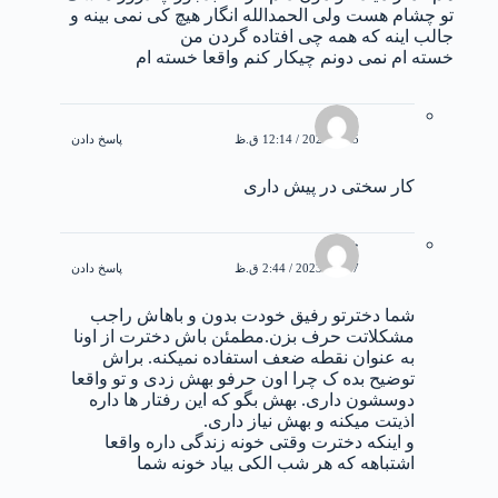
تو چشام هست ولی الحمدالله انگار هیچ کی نمی بینه و
جالب اینه که همه چی افتاده گردن من
خسته ام نمی دونم چیکار کنم واقعا خسته ام
متین
5 می 2023 / 12:14 ق.ظ
پاسخ دادن
کار سختی در پیش داری
خسته
17 می 2023 / 2:44 ق.ظ
پاسخ دادن
شما دخترتو رفیق خودت بدون و باهاش راجب
مشکلاتت حرف بزن.مطمئن باش دخترت از اونا
به عنوان نقطه ضعف استفاده نمیکنه. براش
توضیح بده ک چرا اون حرفو بهش زدی و تو واقعا
دوسشون داری. بهش بگو که این رفتار ها داره
اذیتت میکنه و بهش نیاز داری.
و اینکه دخترت وقتی خونه زندگی داره واقعا
اشتباهه که هر شب الکی بیاد خونه شما