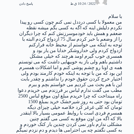
5 ژانویه 2022 / 10:24 ق.ظ
پاسخ دادن
با سلام
من معمولا با کسی درددل نمی کنم چون کسی رو پیدا
نکردم دلیلش اینه که اگه به کسی بگم میشه نقظه
ضعفم و همش باید خودموسرزنش کنم که چرا دیگران
را از وضعم با خبر کردم سال 75 ازدواج کردم البته با
توجه به اینکه می خواستم از محیط خانه فرارکنم
ازدواج کردم ولی خداروشکر خدابا من یار بود و
همسری خوب گیرم اومد هرچند که خیلی مشکل
داشتیم باهم ولی باز یه خوبیهایی داشت که می تونستم
همه ی اونا رو چشم پوشی کنم و اما اشکالات همسرم
این بود که من با توجه به اینکه خودم کارمند بودم ولی
اختیار خرج کردن حقوق خودم را نداشتم و چقدر بابت
این با هم بحث می کردیم می خواستم بچم و ببرم
مطب می گفت ندارم لباس بر فرزندم می خریدم دعوا
راه مینداخت که چرا خریدم مبلغ اون موقع لباس 2500
تومان بود حتی یه روز شیرخشک خرید بمبلغ 1500
تومان که کلی غرغر کرد خلاصه خیلی چیزای دیگه
همسرم فردی است با روابط عمومی بسیار بالا اینقدر
بالا که اگه من اون موقع به کسی می گفتم چنین
مشکلی ندارم باور نمی کردن چندین بار کتک خوردم و
به کسی نگفتم چه بی احترامی ها دیدم و دم نزدم نمیگم