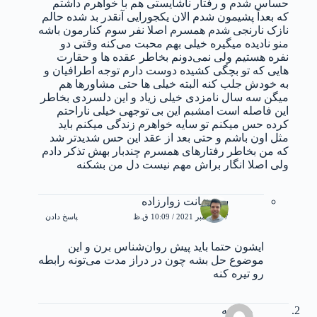
حساس شدم و رفتار ناشایستی هم با خواهرم داشتم
که بعداً پشیمون شدم الان یکجورایی آنقدر بد شده حالم
نازک نارنجی شدم همسرم اصلا نفر سوم کنارمون باشه
منو نادیده میگیره خیلی بهم محبت می‌کنه وقتی دو
نفره هستیم ولی نمی‌دونم بخاطر عقده ها و حقارت
هایی که تو بچگی کشیده دوست دارم توجه اطرافیان و
به خودش جلب کنه البته خیلی ها حتی مشاورها هم
میگن سه سال نامزدی خیلی زیاد و این دلسردی بخاطر
این فاصله است امشبم این بی توجهی خیلی ناراحتم
کرده حس میکنم تو سایه خواهرم زندگی میکنم باید
مثل اون باشم و حتی بعد از عقد این حس شدیدتر شد
که من بخاطر رفتارهای همسرم چندبار بهش تذکر دادم
ولی اصلا انگار براش مهم نیست دل من بشکنه
سوشیانت زوارزاده
17 دسامبر 2021 / 10:09 ق.ظ
پاسخ دادن
ایشون حتما باید پیش روان‌شناس برن و این
موضوع حل بشه چون در دراز مدت می‌تونه رابطه
رو تیره کنه
محبوبه